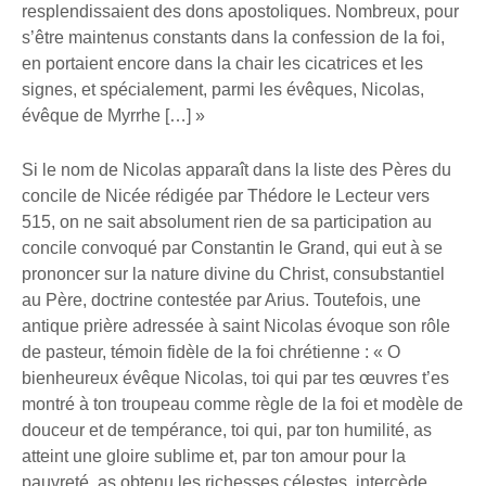
resplendissaient des dons apostoliques. Nombreux, pour
s’être maintenus constants dans la confession de la foi,
en portaient encore dans la chair les cicatrices et les
signes, et spécialement, parmi les évêques, Nicolas,
évêque de Myrrhe […] »
Si le nom de Nicolas apparaît dans la liste des Pères du
concile de Nicée rédigée par Thédore le Lecteur vers
515, on ne sait absolument rien de sa participation au
concile convoqué par Constantin le Grand, qui eut à se
prononcer sur la nature divine du Christ, consubstantiel
au Père, doctrine contestée par Arius. Toutefois, une
antique prière adressée à saint Nicolas évoque son rôle
de pasteur, témoin fidèle de la foi chrétienne : « O
bienheureux évêque Nicolas, toi qui par tes œuvres t’es
montré à ton troupeau comme règle de la foi et modèle de
douceur et de tempérance, toi qui, par ton humilité, as
atteint une gloire sublime et, par ton amour pour la
pauvreté, as obtenu les richesses célestes, intercède