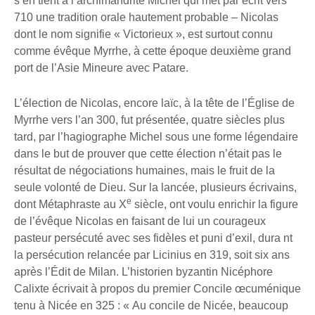
s’en tient à l’archimandrite Michel qui met par écrit vers
710 une tradition orale hautement probable – Nicolas
dont le nom signifie « Victorieux », est surtout connu
comme évêque Myrrhe, à cette époque deuxième grand
port de l’Asie Mineure avec Patare.
L’élection de Nicolas, encore laïc, à la tête de l’Église de
Myrrhe vers l’an 300, fut présentée, quatre siècles plus
tard, par l’hagiographe Michel sous une forme légendaire
dans le but de prouver que cette élection n’était pas le
résultat de négociations humaines, mais le fruit de la
seule volonté de Dieu. Sur la lancée, plusieurs écrivains,
e
dont Métaphraste au X
siècle, ont voulu enrichir la figure
de l’évêque Nicolas en faisant de lui un courageux
pasteur persécuté avec ses fidèles et puni d’exil, dura nt
la persécution relancée par Licinius en 319, soit six ans
après l’Édit de Milan. L’historien byzantin Nicéphore
Calixte écrivait à propos du premier Concile œcuménique
tenu à Nicée en 325 : « Au concile de Nicée, beaucoup